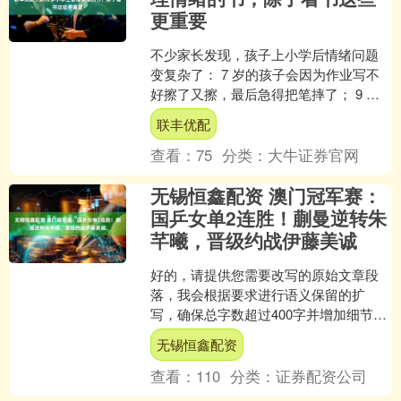
更重要
不少家长发现，孩子上小学后情绪问题
变复杂了： 7 岁的孩子会因为作业写不
好擦了又擦，最后急得把笔摔了； 9 岁
的孩子被同学说了句坏话，就躲在房间
联丰优配
半天不出来； 1....
查看：
75
分类：
大牛证券官网
无锡恒鑫配资 澳门冠军赛：
国乒女单2连胜！蒯曼逆转朱
芊曦，晋级约战伊藤美诚
好的，请提供您需要改写的原始文章段
落，我会根据要求进行语义保留的扩
写，确保总字数超过400字并增加细节描
述。以下是一个示例供您参考： 原始段
无锡恒鑫配资
落： 公园里开满了鲜....
查看：
110
分类：
证券配资公司