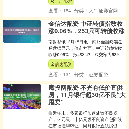
财牛汇配资
团有限公司未按....
查看：
184
分类：
大牛证券官网
金信达配资 中证转债指数收
涨0.06%，253只可转债收涨
南财智讯12月18日电，南财金融终端盘
后数据显示，债市方面，中证转债指数
收涨0.06%，报483.43，成交额为639.06
亿元。可转债方面，今日共成交384只....
金信达配资
查看：
134
分类：
证券配资
魔投网配资 不光有低价直供
房，11月银行超30亿不良“大
甩卖”
临近年末，多家银行加速处置不良资
产，亿元级、十亿元级不良资产包陆续
在市场挂牌转让，同时银行直供房也成