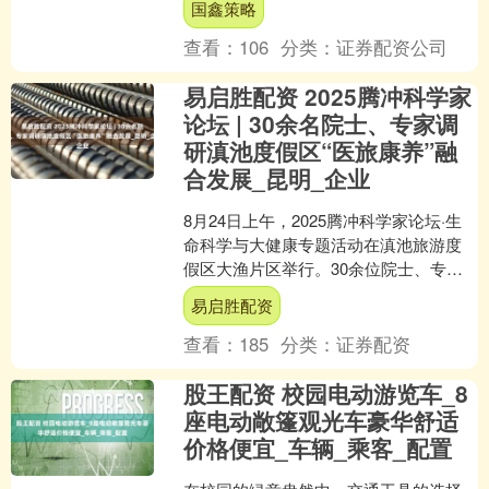
国鑫策略
名乡村学子的教....
查看：
106
分类：
证券配资公司
易启胜配资 2025腾冲科学家
论坛 | 30余名院士、专家调
研滇池度假区“医旅康养”融
合发展_昆明_企业
8月24日上午，2025腾冲科学家论坛·生
命科学与大健康专题活动在滇池旅游度
假区大渔片区举行。30余位院士、专
家、企业代表先后考察昆明滇池健康智
易启胜配资
谷（细胞产业园）....
查看：
185
分类：
证券配资
股王配资 校园电动游览车_8
座电动敞篷观光车豪华舒适
价格便宜_车辆_乘客_配置