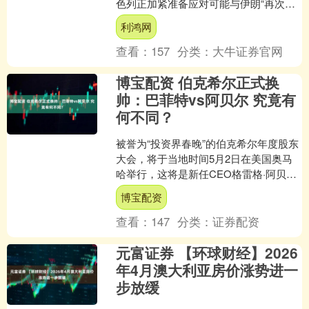
色列正加紧准备应对可能与伊朗“再次开
战”的情况。 据以色列第12频道电视台报
利鸿网
道，以色列....
查看：
157
分类：
大牛证券官网
博宝配资 伯克希尔正式换
帅：巴菲特vs阿贝尔 究竟有
何不同？
被誉为“投资界春晚”的伯克希尔年度股东
大会，将于当地时间5月2日在美国奥马
哈举行，这将是新任CEO格雷格·阿贝尔
首次独立主持这一盛会。巴菲特将从台
博宝配资
前的主角变为一....
查看：
147
分类：
证券配资
元富证券 【环球财经】2026
年4月澳大利亚房价涨势进一
步放缓