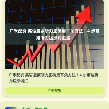
广禾配资 英语启蒙听力正确磨耳朵方法！4 步带娃听
力猛涨词汇
广禾配资