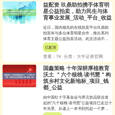
益配资 玖鼎助拍携手体育明
星公益拍卖，助力民生与体
育事业发展_活动_平台_收益
近日，国内领先的在线拍卖平台玖鼎助
拍宣布与多位体育明星合作，推出系列
体育主题公益拍卖活动。此次活动不仅
聚焦体育纪念品和明星周边，更将部分
亿配资
收益用于支持基层体育设施....
查看：
74
分类：
大牛证券官网
国鑫策略 十年深耕厚植教育
沃土 ＂六个核桃·读书慧＂构
筑乡村文化新地标_项目_钱
都_公益
由中国红十字基金会与养元饮品联合发
起的"六个核桃·读书慧"公益项目已走过十
年光景。从递上一本书到托起一个梦，
这项跨越18个省（区、市）、惠及77万