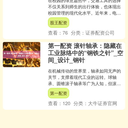
在校园的绿意盎然中，交通工具的选择
不仅关系到师生的出行体验，也体现出
校园管理的现代化水平。近年来，电动
游览车逐渐成为校园内的一种新宠，尤
股王配资
其是8座电动敞篷观光车，....
查看：
76
分类：
证券配资公司
第一配资 滚针轴承：隐藏在
工业脉络中的“钢铁之针”_空
间_设计_钢针
在机械传动的世界里，轴承如同无声的
关节，支撑着现代工业的运转。球轴
承、圆锥滚子轴承等广为人知，但滚针
轴承却像一位低调的“幕后功臣”——它体
第一配资
积小巧，却能承受惊人的....
查看：
120
分类：
大牛证券官网