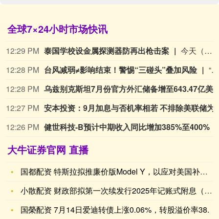
全球7×24小时市场快讯
12:29 PM
泰国学校设金属探测器防再出枪击案
今天（8月10日），泰国曼谷市中心的一些学校加强了安保措施，包括设置金属探测器进行安检。上周五（8月7日），曼谷以北暖武里府的一所中学发生枪击事件。一名14岁的学生在家杀害祖父母后，又带枪进入校园，杀害了至少6人，打伤20多人，随后饮弹自尽。警方称，枪手使用了其祖父的一把手枪，至少射击了26发子弹，现场还发现了另外34发子弹。这是自2022年以来泰国最严重的群体性枪击事件。这起惨剧再次引发了人们对这个东南亚最大拥枪国枪支管控的讨论。泰国总理阿努廷在案发后表示，政府拟提议一项新的枪支管控方案来限制公众携带枪支，“相关部门必须加强监管枪支持有情况，除执行公务，无论是政府官员还是普通民众，不得携枪支进入公共场所”。（CCTV国际时讯）
12:28 PM
台风减弱≠影响结束！警惕“三碰头”叠加风险
“白海豚”虽已减弱为热带风暴级，但影响远未结束。福建省海峡气象科学研究所副所长、高级工程师陈思提醒，需高度警惕台风影响期间可能带来的“三碰头”叠加风险。何为“三碰头”？“三碰头”也叫“风雨潮三碰头”，指的是台风带来的强风、暴雨与天文大潮在相近时间、同一沿海区域叠加出现的极端情况。陈思解释，风、雨、潮三者本就各有威力，一旦“碰头”，破坏力将呈几何级放大。“三碰头”的危害主要体现为：狂风肆虐，破坏力极强；暴雨倾盆，洪涝风险陡增；潮位顶托，海水倒灌风险高。（央视）
12:28 PM
乌兹别克斯坦7月份官方外汇储备增至643
12:27 PM
安本投资：9月加息与否机率相若 不排
12:26 PM
健世科技-B预计中期收入同比增加385%至400%
大牛证券官网 直播
国都配资 特斯拉拟推廉价版Model Y，以应对美国补贴取消
小散配资 财政部拟第一次续发行2025年记账式附息（二十三期
国榮配资 7月14日爱迪转债上涨0.06%，转股溢价率38.