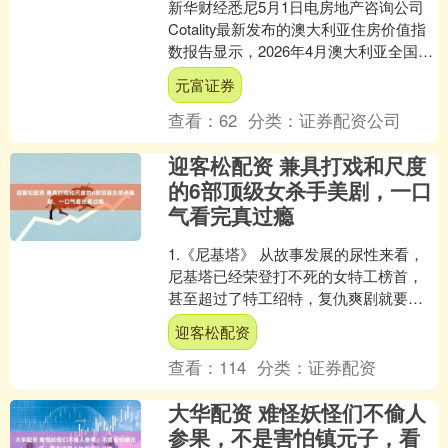
新华财经悉尼5月1日电房地产咨询公司
Cotality最新发布的澳大利亚住房价值指
数报告显示，2026年4月澳大利亚全国住
房价值指数（Home Value Ind....
元富证券
查看：
62
分类：
证券配资公司
迎客松配资 兼具打戏和尺度
的6部顶级女杀手美剧，一口
气看完真过瘾
1.《尼基塔》 从故事发展的尿性来看，
尼基塔已经荣登打不死的女特工榜首，
甚至超过了特工绍特，复仇爽剧就要看
这种，女主美丽强大独立有脑子，一切
迎客松配资
为她所用，凡事皆有利....
查看：
114
分类：
证券配资
大华配资 难怪妖怪们不偷人
参果，不是害怕镇元子，看