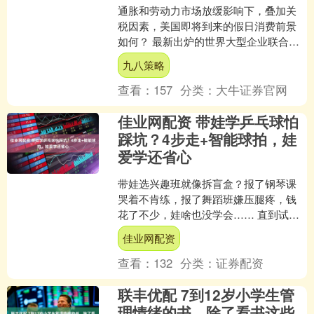
通胀和劳动力市场放缓影响下，叠加关
税因素，美国即将到来的假日消费前景
如何？ 最新出炉的世界大型企业联合会
（The Conference Board）假日消费调
九八策略
查....
查看：
157
分类：
大牛证券官网
佳业网配资 带娃学乒乓球怕
踩坑？4步走+智能球拍，娃
爱学还省心
带娃选兴趣班就像拆盲盒？报了钢琴课
哭着不肯练，报了舞蹈班嫌压腿疼，钱
花了不少，娃啥也没学会…… 直到试了
乒乓球，现在每天主动催我：“妈妈，今
佳业网配资
天能去打球吗？” 作....
查看：
132
分类：
证券配资
联丰优配 7到12岁小学生管
理情绪的书，除了看书这些