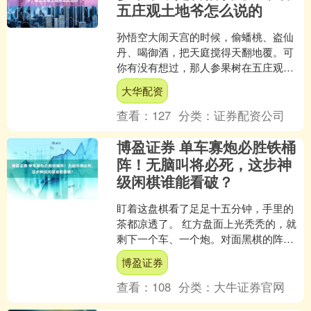
五庄观土地爷怎么说的
孙悟空大闹天宫的时候，偷蟠桃、盗仙
丹、喝御酒，把天庭搅得天翻地覆。可
你有没有想过，那人参果树在五庄观立
了多少年？万年才结三十个果子，闻一
大华配资
闻就能活三百六十岁，吃一....
查看：
127
分类：
证券配资公司
博盈证券 单车寡炮必胜铁桶
阵！无脑叫将必死，这步神
级闲棋谁能看破？
盯着这盘棋看了足足十五分钟，手里的
茶都凉透了。 红方盘面上光秃秃的，就
剩下一个车、一个炮。对面黑棋的阵型
虽然没全摆出来，但懂行的老棋骨一眼
博盈证券
就能闻到那种“铁桶阵”....
查看：
108
分类：
大牛证券官网