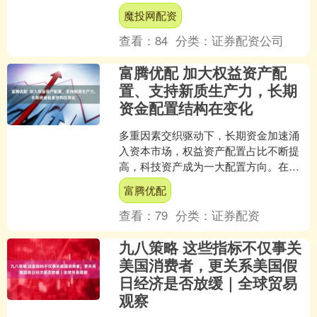
为市场关注热点。 业内人士指出，当前
魔投网配资
银行不良资产处置正从被动....
查看：
84
分类：
证券配资公司
富腾优配 加大权益资产配
置、支持新质生产力，长期
资金配置结构在变化
多重因素交织驱动下，长期资金加速涌
入资本市场，权益资产配置占比不断提
高，科技资产成为一大配置方向。在此
背景之下，长期资金如何兼顾收益增长
富腾优配
与风险防控，长钱长投仍面....
查看：
79
分类：
证券配资
九八策略 这些指标不仅事关
美国消费者，更关系美国假
日经济是否放缓｜全球贸易
观察