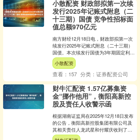
小散配资 财政部拟第一次续
发行2025年记账式附息（二
十三期）国债 竞争性招标面
值总额970亿元
南方财经12月18日电，财政部拟第一次
续发行2025年记账式附息（二十三期）
国债。本次续发行国债为3年期固定利率
附息债。本次续发行国债竞争性招标面
小散配资
值总额970亿....
查看：
157
分类：
证券配资公司
财牛汇配资 1.57亿募集资
金“挪作他用”，衡阳高新控
股及责任人收警示函
根据湖南证监局在2025年12月18日发布
的公告，衡阳高新控股集团有限公司及
其相关责任人龙武星和付耀庆收到了警
示函。 经过调查，发现衡阳高新控股集