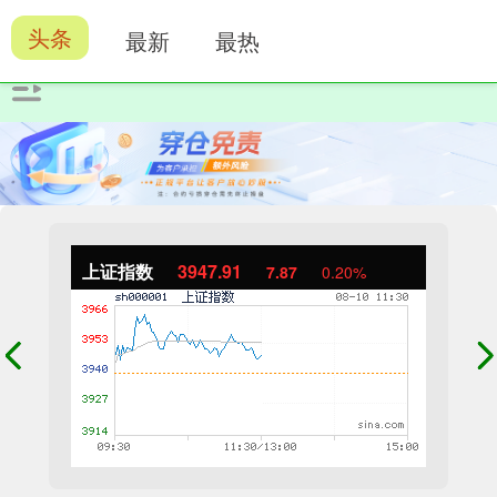
头条
最新
最热
上证指数
3947.91
7.87
0.20%